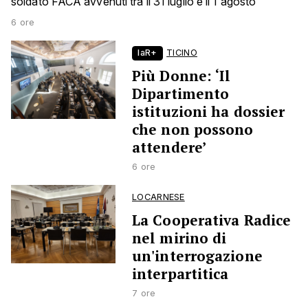
soldato FACA avvenuti tra il 31 luglio e il 1 agosto
6 ore
laR+
TICINO
Più Donne: ‘Il
Dipartimento
istituzioni ha dossier
che non possono
attendere’
6 ore
LOCARNESE
La Cooperativa Radice
nel mirino di
un'interrogazione
interpartitica
7 ore