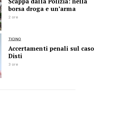
Scappa dalla Polizia: nella
borsa droga e un’arma
2 ore
TICINO
Accertamenti penali sul caso
Disti
3 ore