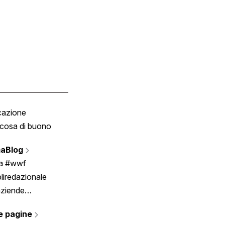
cazione
Tombola
cosa di buono
Fumetto
Vignette
aBlog
Scrivici
ia #wwf
liredazionale
aziende
rmano
e pagine