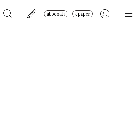
abbonati
epaper