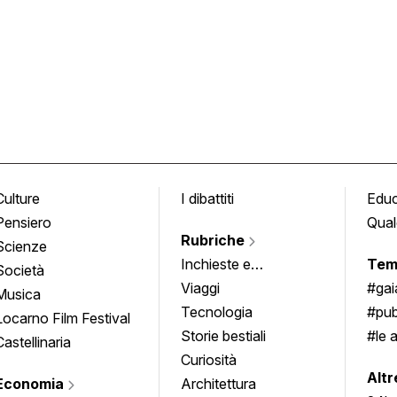
Culture
I dibattiti
Edu
Pensiero
Qual
Rubriche
Scienze
Inchieste e
Tem
Società
approfondimenti
Viaggi
#ga
Musica
Tecnologia
#pub
Locarno Film Festival
Storie bestiali
#le 
Castellinaria
Curiosità
info
Altr
Economia
Architettura