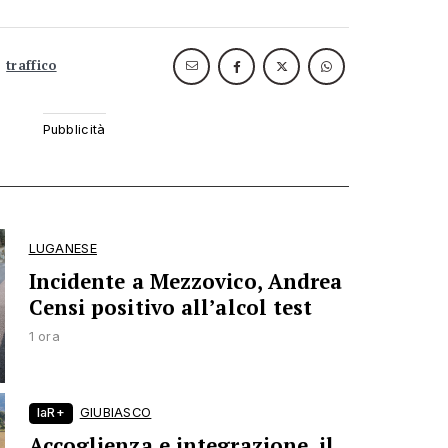
traffico
LUGANESE
Incidente a Mezzovico, Andrea
Censi positivo all’alcol test
1 ora
laR+
GIUBIASCO
Accoglienza e integrazione, il