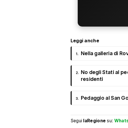
Leggi anche
Nella galleria di Ro
1.
No degli Stati al p
2.
residenti
Pedaggio al San Got
3.
Segui
laRegione
su:
What