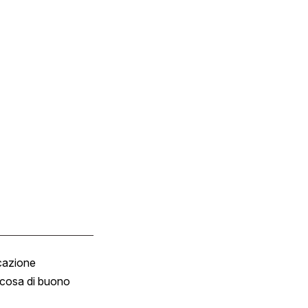
cazione
Tombola
cosa di buono
Fumetto
Vignette