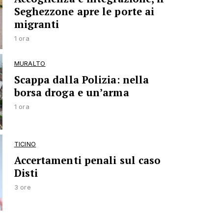
Seghezzone apre le porte ai
migranti
1 ora
MURALTO
Scappa dalla Polizia: nella
borsa droga e un’arma
1 ora
TICINO
Accertamenti penali sul caso
Disti
3 ore