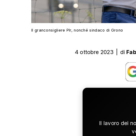
Il granconsigliere Plr, nonché sindaco di Grono
4 ottobre 2023
|
di
Fab
Il lavoro dei n
v