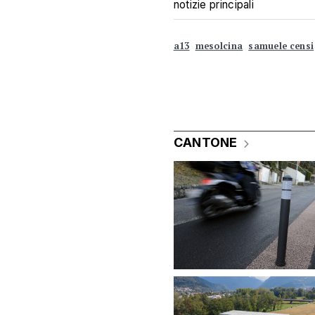
notizie principali
a13
mesolcina
samuele censi
CANTONE