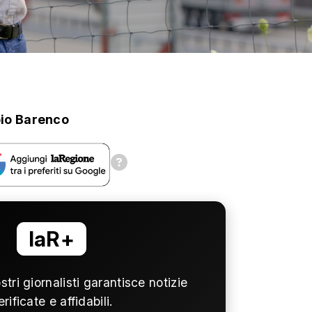
io Barenco
laR+
ostri giornalisti garantisce notizie
erificate e affidabili.