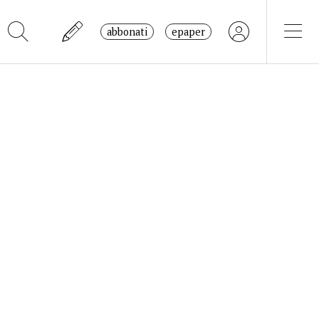
abbonati
epaper