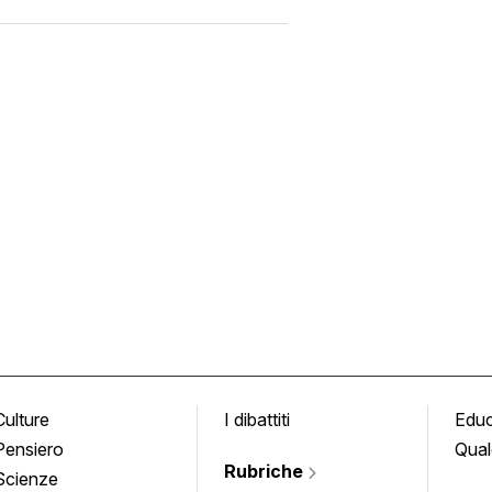
Culture
I dibattiti
Edu
Pensiero
Qual
Rubriche
Scienze