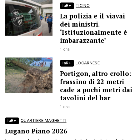
laR+
TICINO
La polizia e il viavai
dei ministri.
‘Istituzionalmente è
imbarazzante’
1 ora
laR+
LOCARNESE
Portigon, altro crollo:
frassino di 22 metri
cade a pochi metri dai
tavolini del bar
1 ora
laR+
QUARTIERE MAGHETTI
Lugano Piano 2026