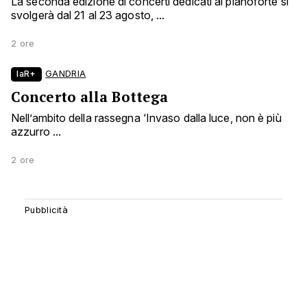
La seconda edizione di concerti dedicati al pianoforte si
svolgerà dal 21 al 23 agosto, ...
2 ore
laR+
GANDRIA
Concerto alla Bottega
Nell’ambito della rassegna ‘Invaso dalla luce, non è più
azzurro ...
2 ore