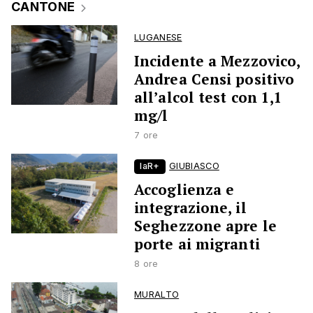
CANTONE
LUGANESE
Incidente a Mezzovico,
Andrea Censi positivo
all’alcol test con 1,1
mg/l
7 ore
laR+
GIUBIASCO
Accoglienza e
integrazione, il
Seghezzone apre le
porte ai migranti
8 ore
MURALTO