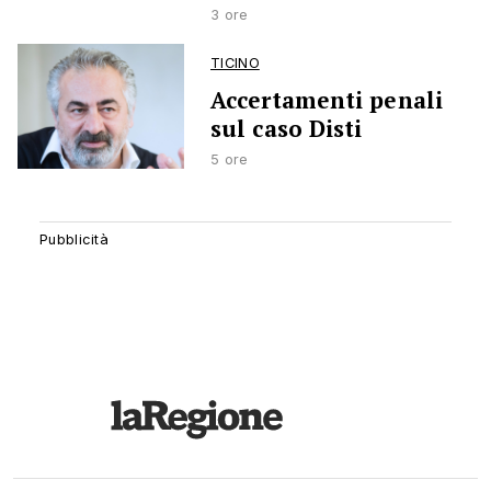
3 ore
TICINO
Accertamenti penali
sul caso Disti
5 ore