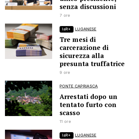
senza discussioni
7 ore
laR+
LUGANESE
Tre mesi di
carcerazione di
sicurezza alla
presunta truffatrice
9 ore
PONTE CAPRIASCA
Arrestati dopo un
tentato furto con
scasso
11 ore
laR+
LUGANESE