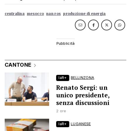
centralina
mesocco
nan ros
produzione di energia
CANTONE
laR+
BELLINZONA
Renato Sergi: un
unico presidente,
senza discussioni
2 ore
laR+
LUGANESE