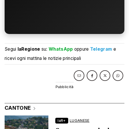
Segui
laRegione
su:
WhatsApp
oppure
Telegram
e
ricevi ogni mattina le notizie principali
CANTONE
laR+
LUGANESE