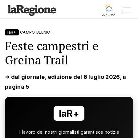
22° - 29°
laR+
CAMPO BLENIO
Feste campestri e
Greina Trail
➜ dal giornale, edizione del 6 luglio 2026, a
pagina 5
laR+
Il lavoro dei nostri giornalisti garantisce notizie