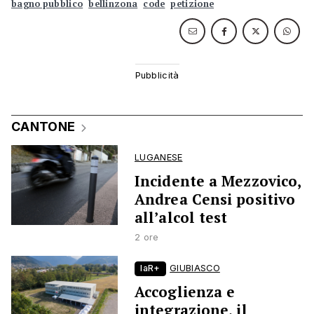
bagno pubblico
bellinzona
code
petizione
CANTONE
LUGANESE
Incidente a Mezzovico,
Andrea Censi positivo
all’alcol test
2 ore
laR+
GIUBIASCO
Accoglienza e
integrazione, il