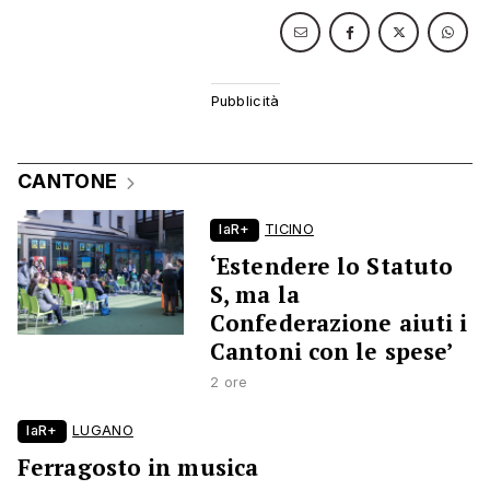
CANTONE
laR+
TICINO
‘Estendere lo Statuto
S, ma la
Confederazione aiuti i
Cantoni con le spese’
2 ore
laR+
LUGANO
Ferragosto in musica