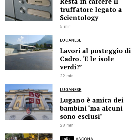
Resta in carcere il
truffatore legato a
Scientology
5 min
LUGANESE
Lavori al posteggio di
Cadro. ‘E le isole
verdi?’
22 min
LUGANESE
Lugano è amica dei
bambini ‘ma alcuni
sono esclusi’
28 min
laR+
ASCONA