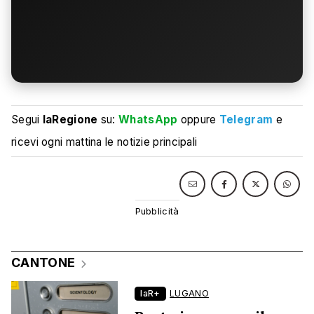
Segui
laRegione
su:
WhatsApp
oppure
Telegram
e
ricevi ogni mattina le notizie principali
CANTONE
laR+
LUGANO