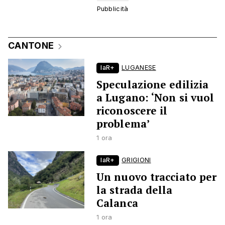
CANTONE
laR+
LUGANESE
Speculazione edilizia
a Lugano: ‘Non si vuol
riconoscere il
problema’
1 ora
laR+
GRIGIONI
Un nuovo tracciato per
la strada della
Calanca
1 ora