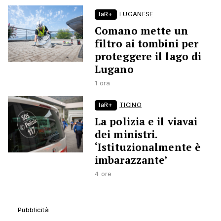
laR+
LUGANESE
Comano mette un
filtro ai tombini per
proteggere il lago di
Lugano
1 ora
laR+
TICINO
La polizia e il viavai
dei ministri.
‘Istituzionalmente è
imbarazzante’
4 ore