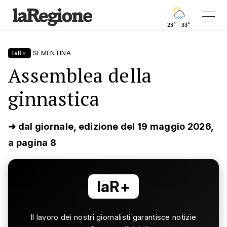
23° - 33°
laR+
SEMENTINA
Assemblea della
ginnastica
➜ dal giornale, edizione del 19 maggio 2026,
a pagina 8
laR+
Il lavoro dei nostri giornalisti garantisce notizie