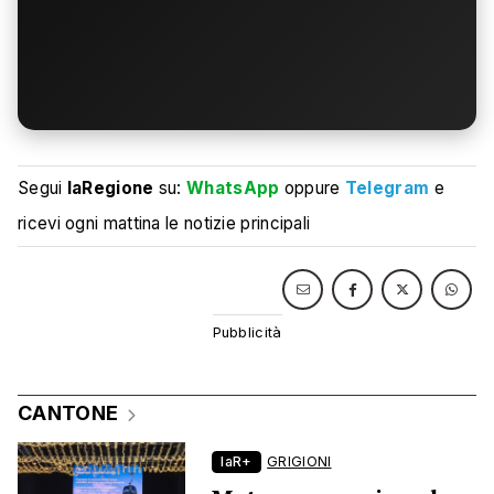
Segui
laRegione
su:
WhatsApp
oppure
Telegram
e
ricevi ogni mattina le notizie principali
CANTONE
laR+
GRIGIONI