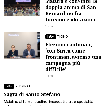
Matura e convince la
doppia anima di San
Bernardino fra
turismo e abitazioni
1 ora
laR+
TICINO
Elezioni cantonali,
‘con Sirica come
frontman, avremo una
campagna più
difficile’
1 ora
laR+
PEDRINATE
Sagra di Santo Stefano
Maialino al forno, costine, insaccati e altre specialità