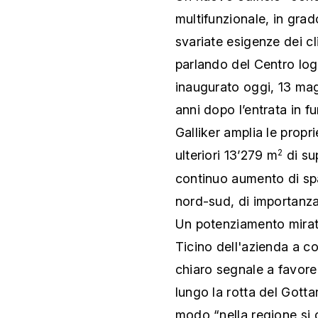
multifunzionale, in grado 
svariate esigenze dei cl
parlando del Centro logi
inaugurato oggi, 13 ma
anni dopo l’entrata in f
Galliker amplia le propr
ulteriori 13’279 m
di su
2
continuo aumento di spaz
nord-sud, di importanza
Un potenziamento mirat
Ticino dell'azienda a c
chiaro segnale a favore 
lungo la rotta del Gott
modo “nella regione si c