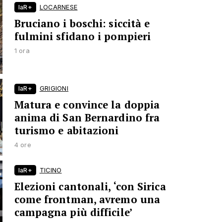
laR+
LOCARNESE
Bruciano i boschi: siccità e
fulmini sfidano i pompieri
1 ora
laR+
GRIGIONI
Matura e convince la doppia
anima di San Bernardino fra
turismo e abitazioni
4 ore
laR+
TICINO
Elezioni cantonali, ‘con Sirica
come frontman, avremo una
campagna più difficile’