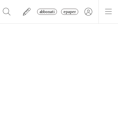
abbonati
epaper