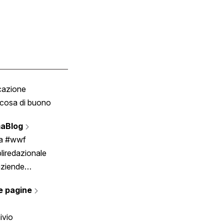
cazione
Tombola
cosa di buono
Fumetto
Vignette
aBlog
Scrivici
ia #wwf
liredazionale
aziende
rmano
e pagine
ivio