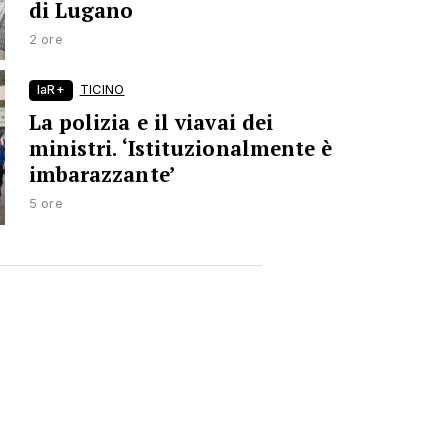
di Lugano
2 ore
laR+
TICINO
La polizia e il viavai dei
ministri. ‘Istituzionalmente è
imbarazzante’
5 ore