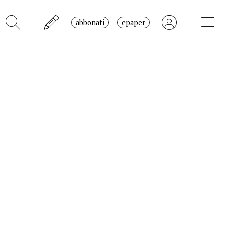
abbonati
epaper