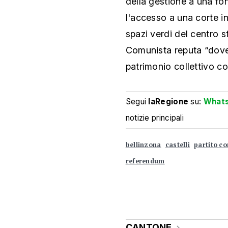
della gestione a una fo
l'accesso a una corte i
spazi verdi del centro s
Comunista reputa “dover
patrimonio collettivo come
Segui
laRegione
su:
What
notizie principali
bellinzona
castelli
partito c
referendum
CANTONE