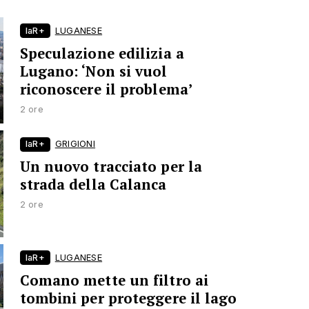
laR+
LUGANESE
Speculazione edilizia a
Lugano: ‘Non si vuol
riconoscere il problema’
2 ore
laR+
GRIGIONI
Un nuovo tracciato per la
strada della Calanca
2 ore
laR+
LUGANESE
Comano mette un filtro ai
tombini per proteggere il lago