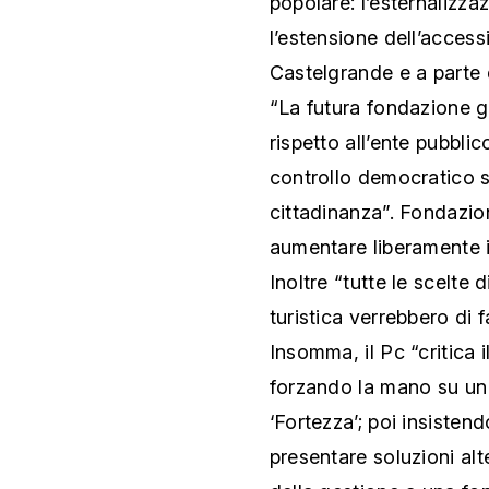
popolare: l’esternalizz
l’estensione dell’access
Castelgrande e a parte 
“La futura fondazione ge
rispetto all’ente pubbli
controllo democratico si
cittadinanza”. Fondazio
aumentare liberamente i 
Inoltre “tutte le scelte 
turistica verrebbero di f
Insomma, il Pc “critica 
forzando la mano su un
‘Fortezza’; poi insisten
presentare soluzioni alt