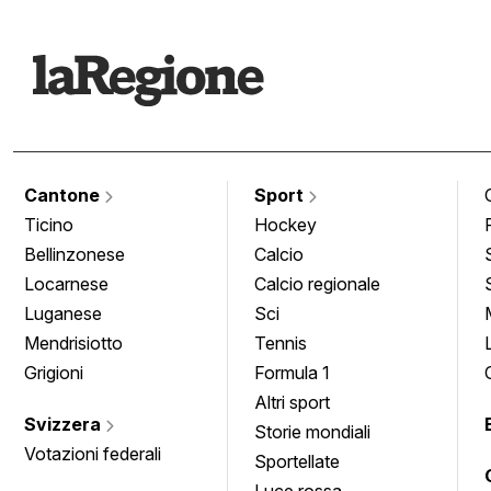
Cantone
Sport
Ticino
Hockey
Bellinzonese
Calcio
Locarnese
Calcio regionale
Luganese
Sci
Mendrisiotto
Tennis
Grigioni
Formula 1
Altri sport
Svizzera
Storie mondiali
Votazioni federali
Sportellate
Luce rossa