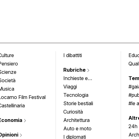
Culture
I dibattiti
Edu
Pensiero
Qual
Rubriche
Scienze
Inchieste e
Tem
Società
approfondimenti
Viaggi
#ga
Musica
Tecnologia
#pub
Locarno Film Festival
Storie bestiali
#le 
Castellinaria
Curiosità
info
Altr
Economia
Architettura
24h
Auto e moto
Opinioni
Arch
I diplomati