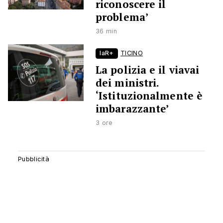
riconoscere il
problema’
36 min
laR+
TICINO
La polizia e il viavai
dei ministri.
‘Istituzionalmente è
imbarazzante’
3 ore