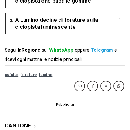
ciclopista che buca le gomme
›
A Lumino decine di forature sulla
2.
ciclopista luminescente
Segui
laRegione
su:
WhatsApp
oppure
Telegram
e
ricevi ogni mattina le notizie principali
asfalto
forature
lumino
CANTONE