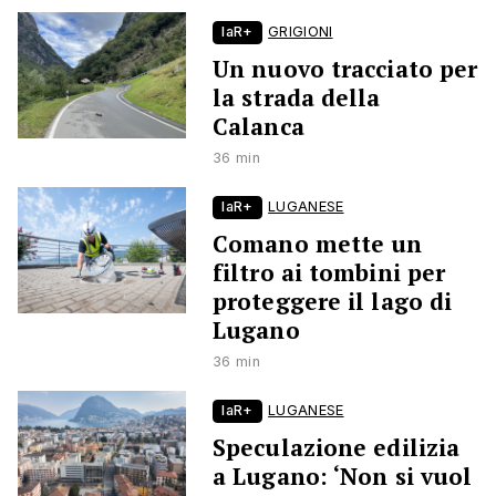
laR+
GRIGIONI
Un nuovo tracciato per
la strada della
Calanca
36 min
laR+
LUGANESE
Comano mette un
filtro ai tombini per
proteggere il lago di
Lugano
36 min
laR+
LUGANESE
Speculazione edilizia
a Lugano: ‘Non si vuol