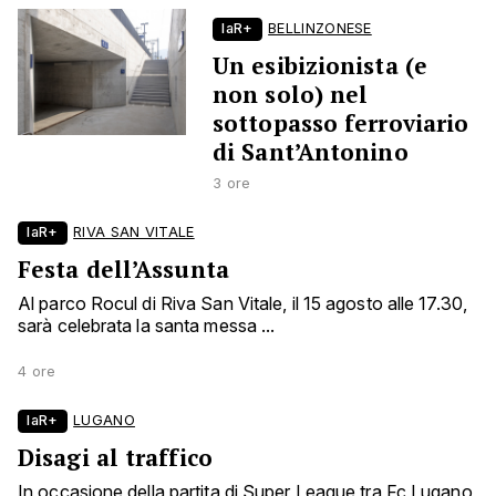
laR+
BELLINZONESE
Un esibizionista (e
non solo) nel
sottopasso ferroviario
di Sant’Antonino
3 ore
laR+
RIVA SAN VITALE
Festa dell’Assunta
Al parco Rocul di Riva San Vitale, il 15 agosto alle 17.30,
sarà celebrata la santa messa ...
4 ore
laR+
LUGANO
Disagi al traffico
In occasione della partita di Super League tra Fc Lugano