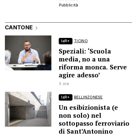
CANTONE
laR+
TICINO
Speziali: ‘Scuola
media, no a una
riforma monca. Serve
agire adesso’
3 ore
laR+
BELLINZONESE
Un esibizionista (e
non solo) nel
sottopasso ferroviario
di Sant’Antonino