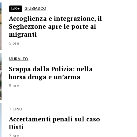
laR+
GIUBIASCO
Accoglienza e integrazione, il
Seghezzone apre le porte ai
migranti
5 ore
MURALTO
Scappa dalla Polizia: nella
borsa droga e un’arma
5 ore
TICINO
Accertamenti penali sul caso
Disti
7 ore