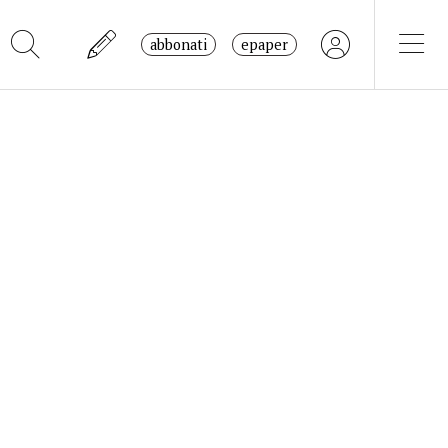
abbonati
epaper