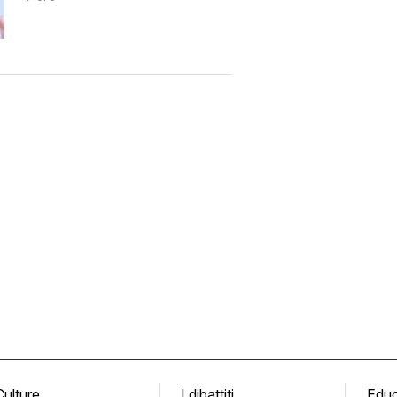
Culture
I dibattiti
Edu