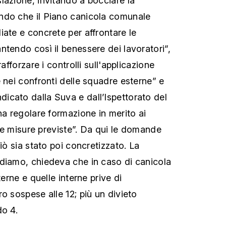
lazione, invitando a bocciare la
ndo che il Piano canicola comunale
iate e concrete per affrontare le
ntendo così il benessere dei lavoratori”,
rafforzare i controlli sull'applicazione
 nei confronti delle squadre esterne” e
cato dalla Suva e dall’Ispettorato del
na regolare formazione in merito ai
elle misure previste”. Da qui le domande
ciò sia stato poi concretizzato. La
diamo, chiedeva che in caso di canicola
terne e quelle interne prive di
o sospese alle 12; più un divieto
do 4.