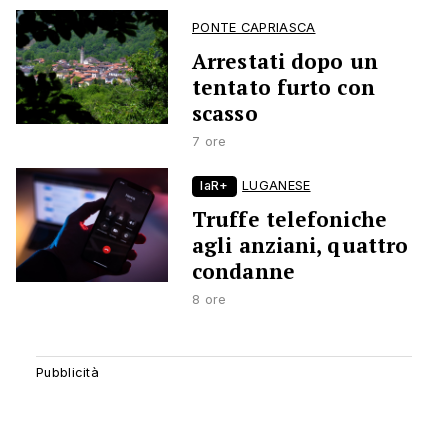
PONTE CAPRIASCA
Arrestati dopo un
tentato furto con
scasso
7 ore
laR+
LUGANESE
Truffe telefoniche
agli anziani, quattro
condanne
8 ore