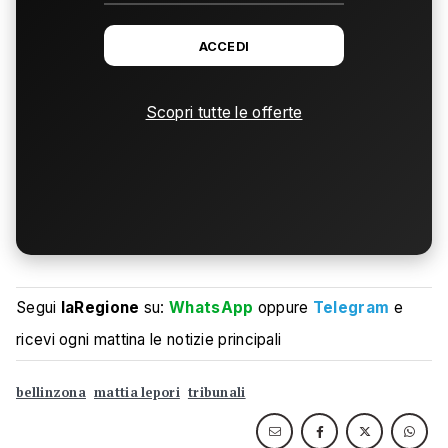
ACCEDI
Scopri tutte le offerte
Segui
laRegione
su:
WhatsApp
oppure
Telegram
e
ricevi ogni mattina le notizie principali
bellinzona
mattia lepori
tribunali