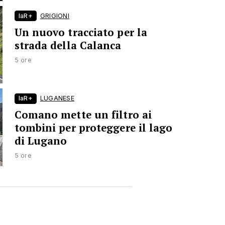
laR+
GRIGIONI
Un nuovo tracciato per la
strada della Calanca
5 ore
laR+
LUGANESE
Comano mette un filtro ai
tombini per proteggere il lago
di Lugano
5 ore