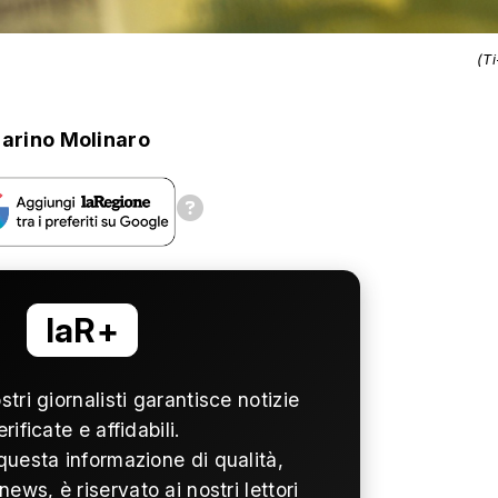
(T
arino Molinaro
laR+
ostri giornalisti garantisce notizie
erificate e affidabili.
questa informazione di qualità,
news, è riservato ai nostri lettori