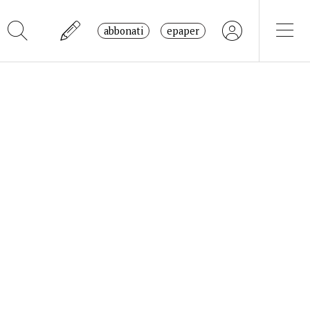
abbonati
epaper