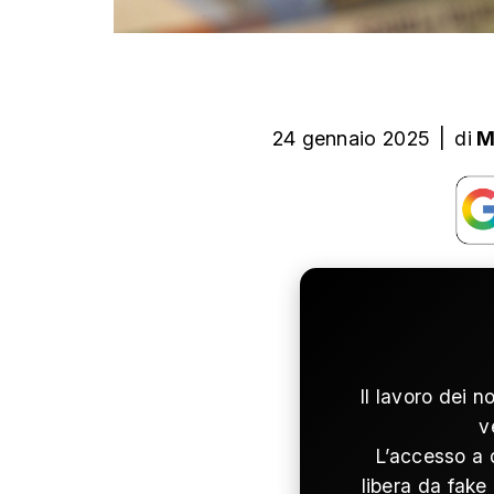
24 gennaio 2025
|
di
M
Il lavoro dei n
v
L’accesso a 
libera da fake 