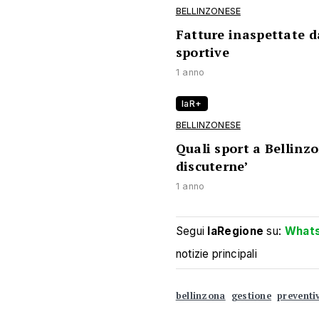
BELLINZONESE
Fatture inaspettate da
sportive
1 anno
laR+
BELLINZONESE
Quali sport a Bellin
discuterne’
1 anno
Segui
laRegione
su:
What
notizie principali
bellinzona
gestione
preventi