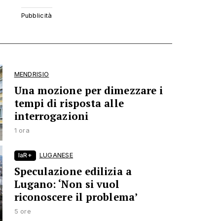
MENDRISIO
Una mozione per dimezzare i
tempi di risposta alle
interrogazioni
1 ora
laR+
LUGANESE
Speculazione edilizia a
Lugano: ‘Non si vuol
riconoscere il problema’
5 ore