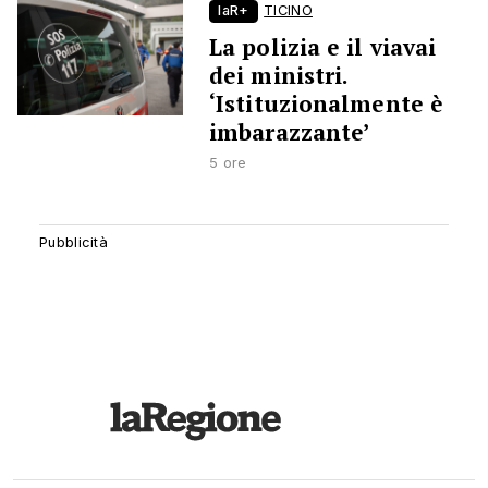
laR+
TICINO
La polizia e il viavai
dei ministri.
‘Istituzionalmente è
imbarazzante’
5 ore