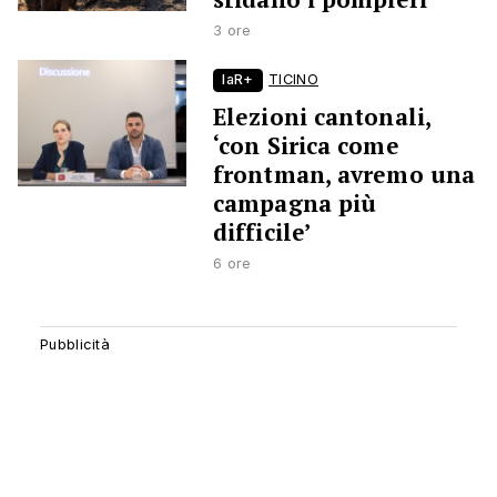
3 ore
laR+
TICINO
Elezioni cantonali,
‘con Sirica come
frontman, avremo una
campagna più
difficile’
6 ore