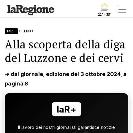
22° - 35°
laR+
BLENIO
Alla scoperta della diga
del Luzzone e dei cervi
➜ dal giornale, edizione del 3 ottobre 2024, a
pagina 8
laR+
Il lavoro dei nostri giornalisti garantisce notizie