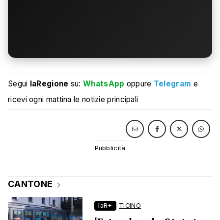
Segui
laRegione
su:
WhatsApp
oppure
Telegram
e
ricevi ogni mattina le notizie principali
CANTONE
laR+
TICINO