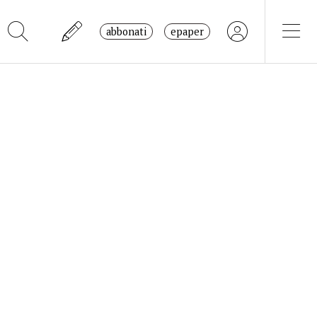
abbonati
epaper