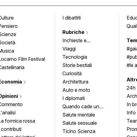
Culture
I dibattiti
Edu
Pensiero
Qual
Rubriche
Scienze
Inchieste e
Tem
Società
approfondimenti
Viaggi
#ga
Musica
Tecnologia
#pub
Locarno Film Festival
Storie bestiali
#le 
Castellinaria
Curiosità
info
Altr
Economia
Architettura
24h
Auto e moto
Opinioni
Arch
I diplomati
Commento
In b
Quando cade un
L'analisi
Info
quadro
Salute mentale
La formica rossa
Tea
Salute sessuale
I contributi
Prom
Ticino Scienza