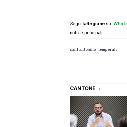
Segui
laRegione
su:
What
notizie principali
sant antonino
temporale
CANTONE