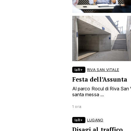
laR+
RIVA SAN VITALE
Festa dell’Assunta
Al parco Rocul di Riva San Vi
santa messa ...
1 ora
laR+
LUGANO
Disagi al traffico