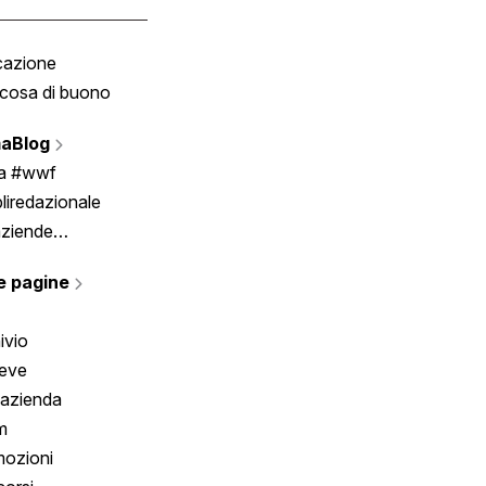
cazione
Tombola
cosa di buono
Fumetto
Vignette
aBlog
Scrivici
ia #wwf
liredazionale
aziende
rmano
e pagine
ivio
reve
 azienda
m
ozioni