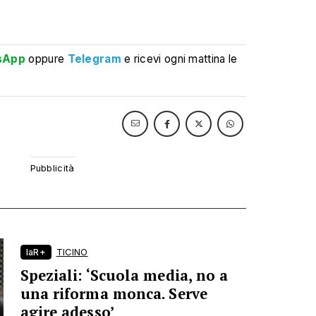
sApp
oppure
Telegram
e ricevi ogni mattina le
laR+
TICINO
Speziali: ‘Scuola media, no a
una riforma monca. Serve
agire adesso’