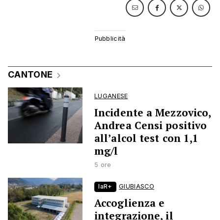
CANTONE
LUGANESE
Incidente a Mezzovico,
Andrea Censi positivo
all’alcol test con 1,1
mg/l
5 ore
laR+
GIUBIASCO
Accoglienza e
integrazione, il