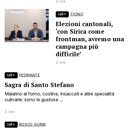
2 ore
laR+
TICINO
Elezioni cantonali,
‘con Sirica come
frontman, avremo una
campagna più
difficile’
2 ore
laR+
PEDRINATE
Sagra di Santo Stefano
Maialino al forno, costine, insaccati e altre specialità
culinarie: sono le gustose ...
2 ore
laR+
BOSCO GURIN