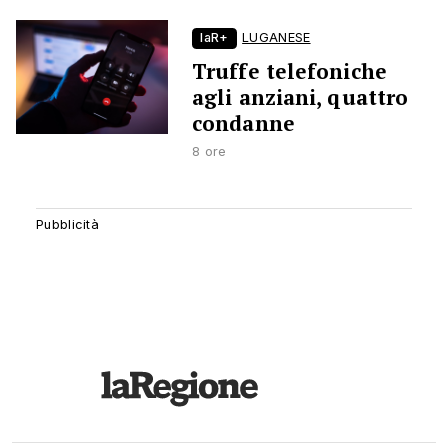
laR+
LUGANESE
Truffe telefoniche
agli anziani, quattro
condanne
8 ore