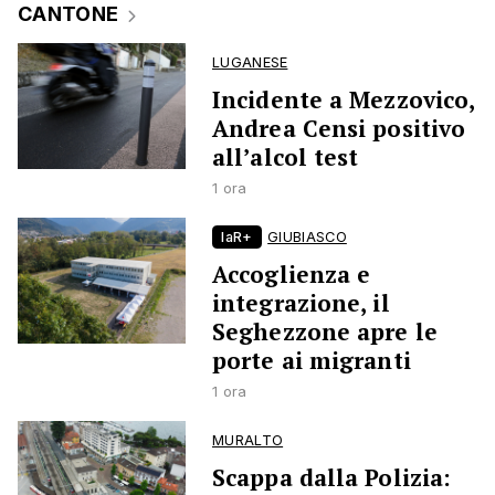
CANTONE
LUGANESE
Incidente a Mezzovico,
Andrea Censi positivo
all’alcol test
1 ora
laR+
GIUBIASCO
Accoglienza e
integrazione, il
Seghezzone apre le
porte ai migranti
1 ora
MURALTO
Scappa dalla Polizia: