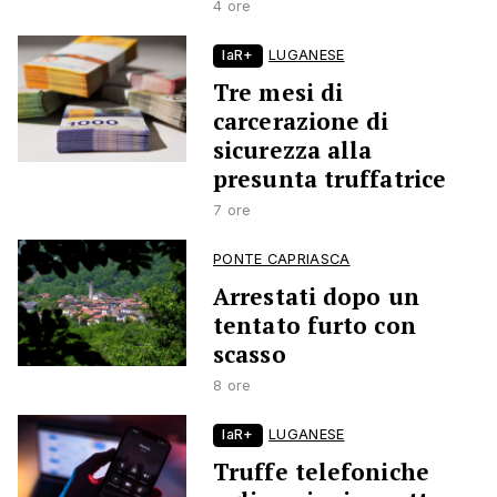
4 ore
laR+
LUGANESE
Tre mesi di
carcerazione di
sicurezza alla
presunta truffatrice
7 ore
PONTE CAPRIASCA
Arrestati dopo un
tentato furto con
scasso
8 ore
laR+
LUGANESE
Truffe telefoniche