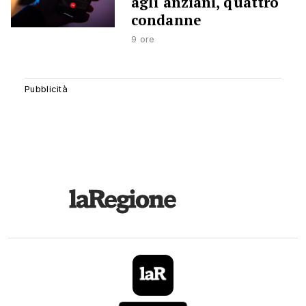
agli anziani, quattro
condanne
9 ore