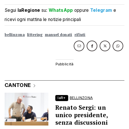
Segui
laRegione
su:
WhatsApp
oppure
Telegram
e
ricevi ogni mattina le notizie principali
bellinzona
littering
manuel donati
rifiuti
CANTONE
laR+
BELLINZONA
Renato Sergi: un
unico presidente,
senza discussioni