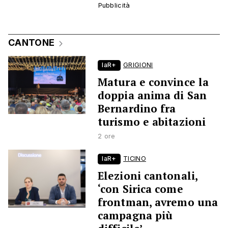
CANTONE
laR+
GRIGIONI
Matura e convince la
doppia anima di San
Bernardino fra
turismo e abitazioni
2 ore
laR+
TICINO
Elezioni cantonali,
‘con Sirica come
frontman, avremo una
campagna più