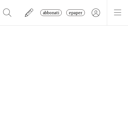
abbonati
epaper