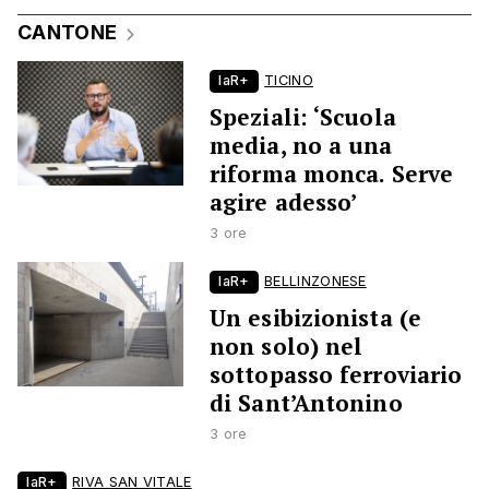
CANTONE
laR+
TICINO
Speziali: ‘Scuola
media, no a una
riforma monca. Serve
agire adesso’
3 ore
laR+
BELLINZONESE
Un esibizionista (e
non solo) nel
sottopasso ferroviario
di Sant’Antonino
3 ore
laR+
RIVA SAN VITALE