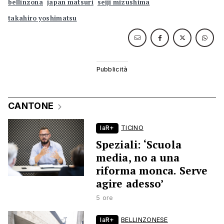
bellinzona
japan matsuri
seiji mizushima
takahiro yoshimatsu
CANTONE
laR+
TICINO
Speziali: ‘Scuola
media, no a una
riforma monca. Serve
agire adesso’
5 ore
laR+
BELLINZONESE