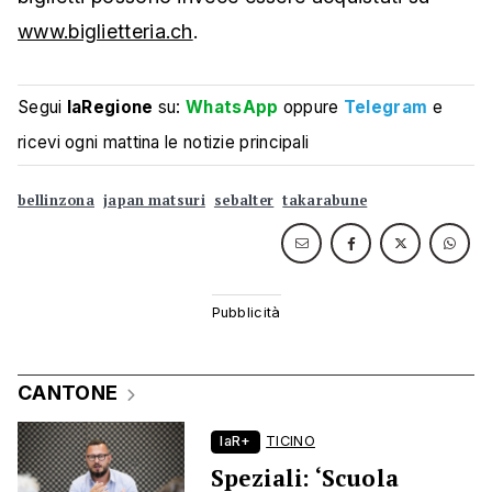
www.biglietteria.ch
.
Segui
laRegione
su:
WhatsApp
oppure
Telegram
e
ricevi ogni mattina le notizie principali
bellinzona
japan matsuri
sebalter
takarabune
CANTONE
laR+
TICINO
Speziali: ‘Scuola