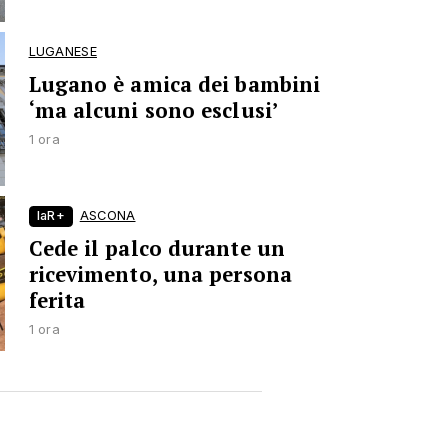
LUGANESE
Lugano è amica dei bambini
‘ma alcuni sono esclusi’
1 ora
laR+
ASCONA
Cede il palco durante un
ricevimento, una persona
ferita
1 ora