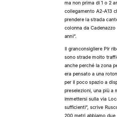
ma non prima di 1 o 2 an
collegamento A2-A13 che
prendere la strada cant
colonna da Cadenazzo in
anni”.
Il granconsigliere Plr r
sono strade molto traffi
anche perché la zona per
era pensato a una roton
per il poco spazio a dis
preselezioni, una più a 
immettersi sulla via Lo
sufficienti”, scrive Rusc
200 metri abbiamo due 