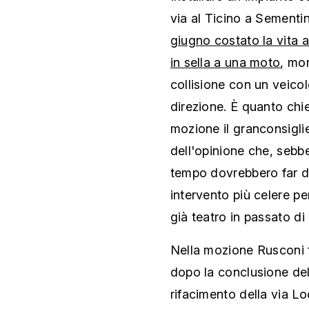
via al Ticino a Sementi
giugno costato la vita 
in sella a una moto
, mo
collisione con un veico
direzione. È quanto chi
mozione il granconsiglie
dell'opinione che, sebbe
tempo dovrebbero far di
intervento più celere pe
già teatro in passato di al
Nella mozione Rusconi f
dopo la conclusione del
rifacimento della via L