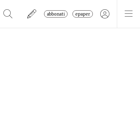
abbonati
epaper