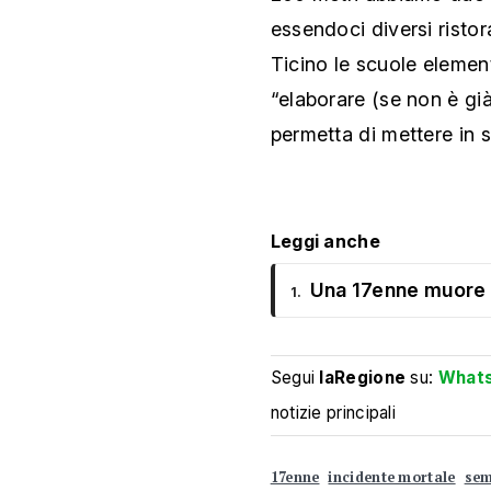
essendoci diversi ristor
Ticino le scuole elemen
“elaborare (se non è gi
permetta di mettere in s
Leggi anche
Una 17enne muore i
1.
Segui
laRegione
su:
What
notizie principali
17enne
incidente mortale
sem