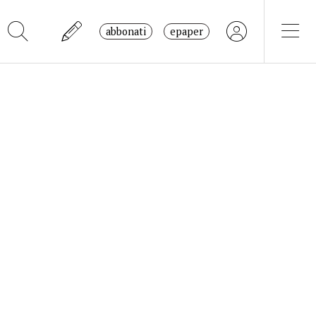
abbonati
epaper