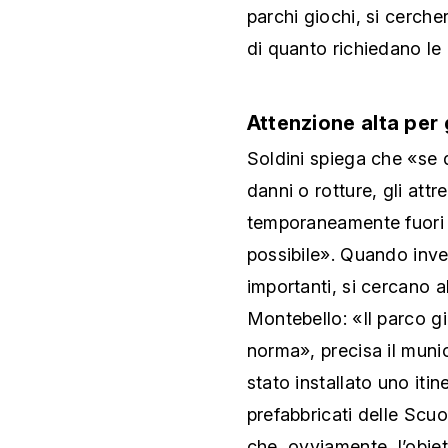
parchi giochi, si cerche
di quanto richiedano le 
Attenzione alta per 
Soldini spiega che «se 
danni o rotture, gli att
temporaneamente fuori u
possibile». Quando inve
importanti, si cercano 
Montebello: «Il parco g
norma», precisa il munic
stato installato uno iti
prefabbricati delle Scuo
che, ovviamente, l’obiet