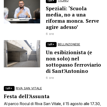
laR+
TICINO
Speziali: ‘Scuola
media, no a una
riforma monca. Serve
agire adesso’
6 ore
laR+
BELLINZONESE
Un esibizionista (e
non solo) nel
sottopasso ferroviario
di Sant’Antonino
6 ore
laR+
RIVA SAN VITALE
Festa dell’Assunta
Al parco Rocul di Riva San Vitale, il 15 agosto alle 17.30,