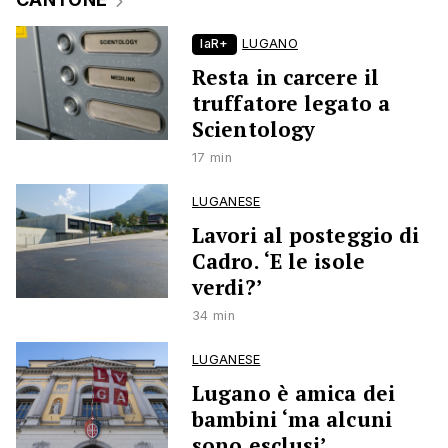
laR+
LUGANO
Resta in carcere il
truffatore legato a
Scientology
17 min
LUGANESE
Lavori al posteggio di
Cadro. ‘E le isole
verdi?’
34 min
LUGANESE
Lugano è amica dei
bambini ‘ma alcuni
sono esclusi’