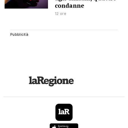
condanne
12 ore