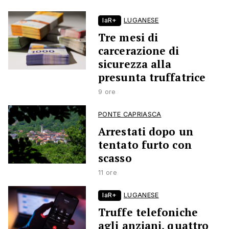
laR+
LUGANESE
Tre mesi di
carcerazione di
sicurezza alla
presunta truffatrice
9 ore
PONTE CAPRIASCA
Arrestati dopo un
tentato furto con
scasso
11 ore
laR+
LUGANESE
Truffe telefoniche
agli anziani, quattro