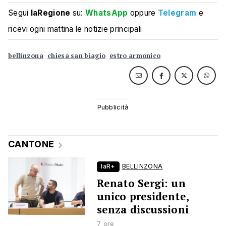
Segui
laRegione
su:
WhatsApp
oppure
Telegram
e
ricevi ogni mattina le notizie principali
bellinzona
chiesa san biagio
estro armonico
CANTONE
laR+
BELLINZONA
Renato Sergi: un
unico presidente,
senza discussioni
7 ore