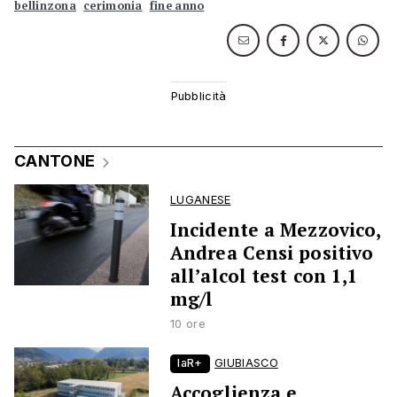
bellinzona
cerimonia
fine anno
CANTONE
LUGANESE
Incidente a Mezzovico,
Andrea Censi positivo
all’alcol test con 1,1
mg/l
10 ore
laR+
GIUBIASCO
Accoglienza e