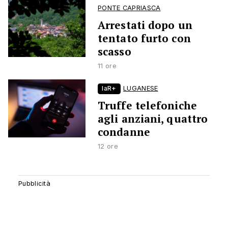
PONTE CAPRIASCA
Arrestati dopo un
tentato furto con
scasso
11 ore
laR+
LUGANESE
Truffe telefoniche
agli anziani, quattro
condanne
12 ore