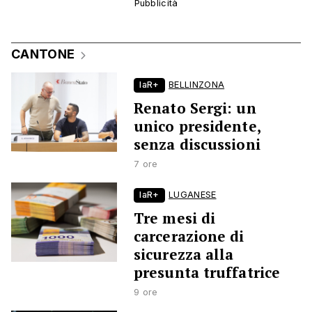
CANTONE
laR+
BELLINZONA
Renato Sergi: un
unico presidente,
senza discussioni
7 ore
laR+
LUGANESE
Tre mesi di
carcerazione di
sicurezza alla
presunta truffatrice
9 ore