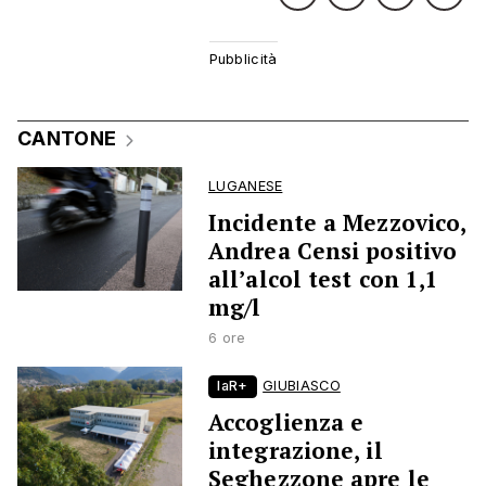
CANTONE
LUGANESE
Incidente a Mezzovico,
Andrea Censi positivo
all’alcol test con 1,1
mg/l
6 ore
laR+
GIUBIASCO
Accoglienza e
integrazione, il
Seghezzone apre le