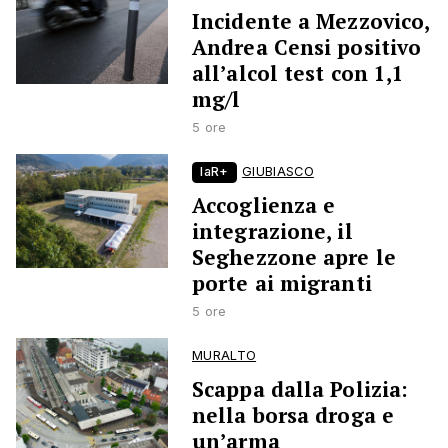
Incidente a Mezzovico,
Andrea Censi positivo
all’alcol test con 1,1
mg/l
5 ore
laR+
GIUBIASCO
Accoglienza e
integrazione, il
Seghezzone apre le
porte ai migranti
5 ore
MURALTO
Scappa dalla Polizia:
nella borsa droga e
un’arma