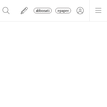
abbonati
epaper