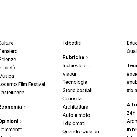
Culture
I dibattiti
Edu
Pensiero
Qual
Rubriche
Scienze
Inchieste e
Tem
Società
approfondimenti
Viaggi
#ga
Musica
Tecnologia
#pub
Locarno Film Festival
Storie bestiali
#le 
Castellinaria
Curiosità
info
Altr
Economia
Architettura
24h
Auto e moto
Opinioni
Arch
I diplomati
Commento
In b
Quando cade un