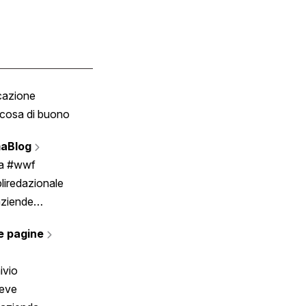
cazione
Tombola
cosa di buono
Fumetto
Vignette
aBlog
Scrivici
ia #wwf
liredazionale
aziende
rmano
e pagine
ivio
reve