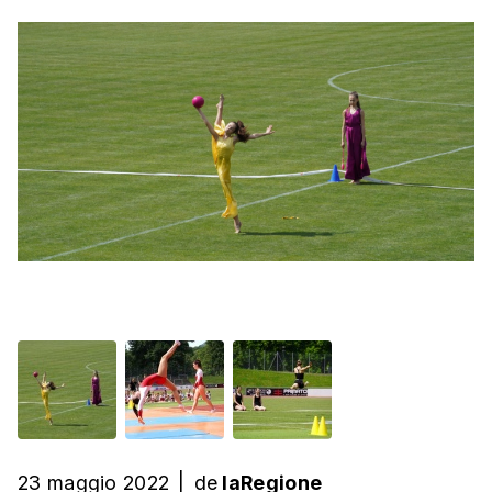
23 maggio 2022
|
de
laRegione