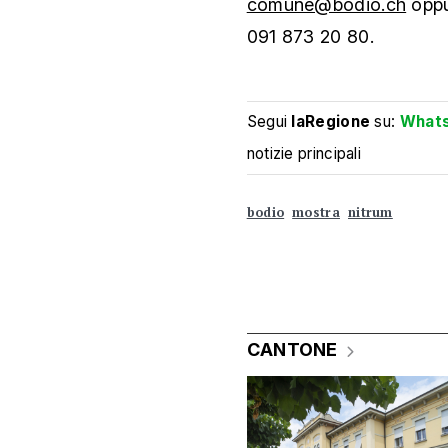
comune@bodio.ch
oppu
091 873 20 80.
Segui
laRegione
su:
What
notizie principali
bodio
mostra
nitrum
CANTONE