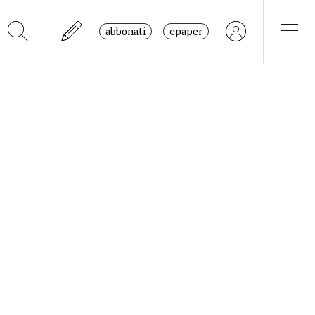
abbonati
epaper