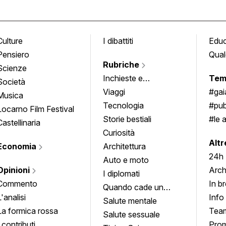
Culture
I dibattiti
Edu
Pensiero
Qual
Rubriche
Scienze
Inchieste e
Tem
Società
approfondimenti
Viaggi
#ga
Musica
Tecnologia
#pub
Locarno Film Festival
Storie bestiali
#le 
Castellinaria
Curiosità
info
Altr
Economia
Architettura
24h
Auto e moto
Opinioni
Arch
I diplomati
Commento
In b
Quando cade un
L'analisi
Info
quadro
Salute mentale
La formica rossa
Tea
Salute sessuale
I contributi
Prom