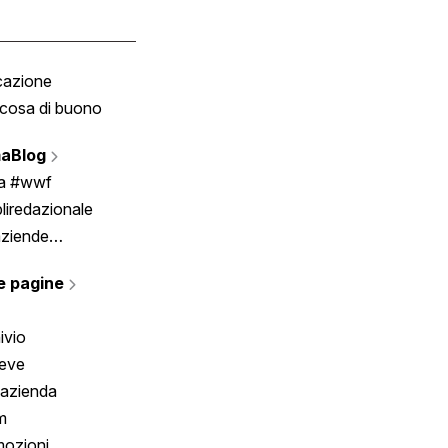
cazione
Tombola
cosa di buono
Fumetto
Vignette
aBlog
Scrivici
ia #wwf
liredazionale
aziende
rmano
e pagine
ivio
reve
 azienda
m
ozioni