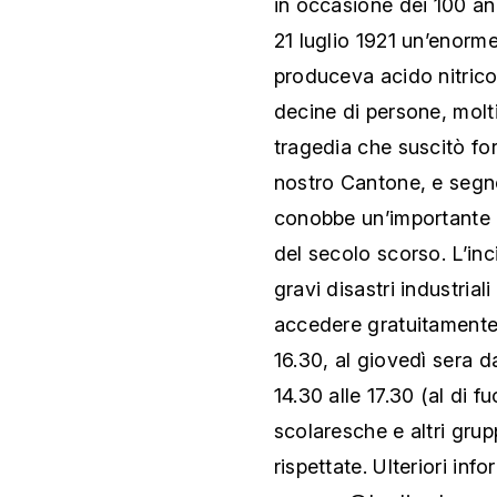
in occasione dei 100 ann
21 luglio 1921 un’enorm
produceva acido nitric
decine di persone, molti
tragedia che suscitò for
nostro Cantone, e segnò
conobbe un’importante 
del secolo scorso. L’in
gravi disastri industrial
accedere gratuitamente d
16.30, al giovedì sera da
14.30 alle 17.30 (al di f
scolaresche e altri gru
rispettate. Ulteriori inf