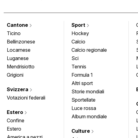
Cantone
Sport
Ticino
Hockey
Bellinzonese
Calcio
Locarnese
Calcio regionale
Luganese
Sci
Mendrisiotto
Tennis
Grigioni
Formula 1
Altri sport
Svizzera
Storie mondiali
Votazioni federali
Sportellate
Luce rossa
Estero
Album mondiale
Confine
Estero
Culture
America a pezzi