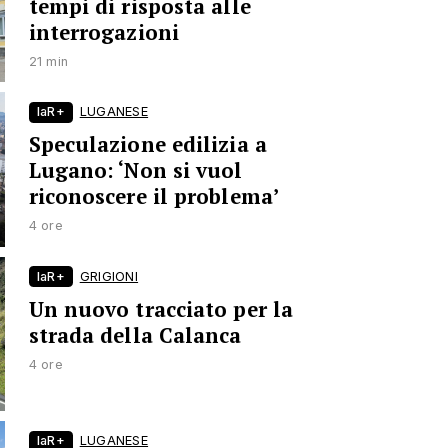
tempi di risposta alle
interrogazioni
21 min
laR+
LUGANESE
Speculazione edilizia a
Lugano: ‘Non si vuol
riconoscere il problema’
4 ore
laR+
GRIGIONI
Un nuovo tracciato per la
strada della Calanca
4 ore
laR+
LUGANESE