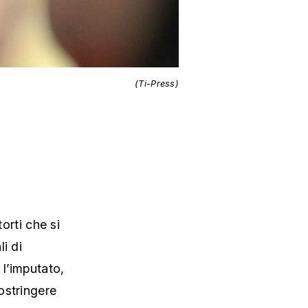
(Ti-Press)
orti che si
i di
 l’imputato,
ostringere