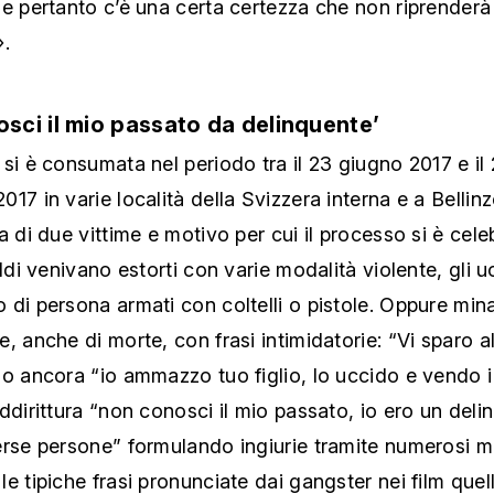
e pertanto c’è una certa certezza che non riprenderà
».
sci il mio passato da delinquente’
si è consumata nel periodo tra il 23 giugno 2017 e il
17 in varie località della Svizzera interna e a Bellin
a di due vittime e motivo per cui il processo si è cele
oldi venivano estorti con varie modalità violente, gli u
 di persona armati con coltelli o pistole. Oppure mi
, anche di morte, con frasi intimidatorie: “Vi sparo al
o ancora “io ammazzo tuo figlio, lo uccido e vendo i
ddirittura “non conosci il mio passato, io ero un deli
erse persone” formulando ingiurie tramite numerosi 
e tipiche frasi pronunciate dai gangster nei film quel