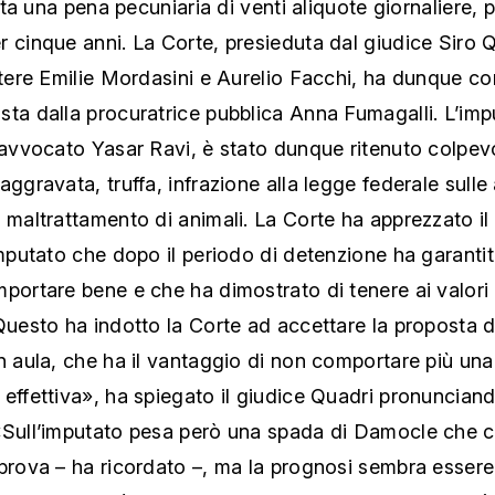
litta una pena pecuniaria di venti aliquote giornaliere, 
 cinque anni. La Corte, presieduta dal giudice Siro Q
atere Emilie Mordasini e Aurelio Facchi, ha dunque co
ta dalla procuratrice pubblica Anna Fumagalli. L’imp
’avvocato Yasar Ravi, è stato dunque ritenuto colpev
aggravata, truffa, infrazione alla legge federale sulle 
 maltrattamento di animali. La Corte ha apprezzato il
imputato che dopo il periodo di detenzione ha garantit
portare bene e che ha dimostrato di tenere ai valori 
Questo ha indotto la Corte ad accettare la proposta 
n aula, che ha il vantaggio di non comportare più una
effettiva», ha spiegato il giudice Quadri pronunciand
«Sull’imputato pesa però una spada di Damocle che c
prova – ha ricordato –, ma la prognosi sembra essere