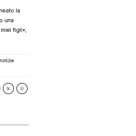
ineato la
do una
iei figli»,
 notizie