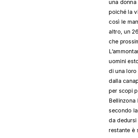
una donna 
poiché la v
così le man
altro, un 2
che prossim
L’ammontare
uomini esto
di una loro
dalla canap
per scopi p
Bellinzona
secondo la 
da dedursi 
restante è 