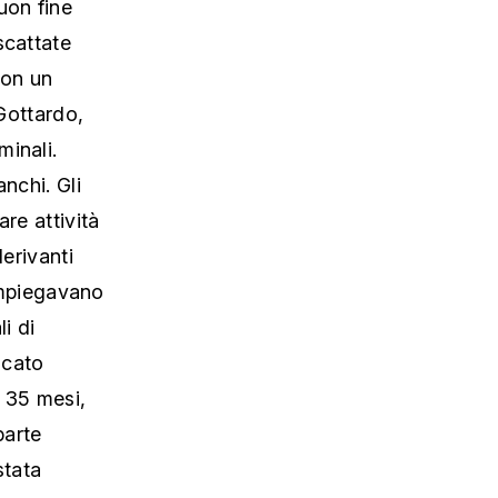
uon fine
scattate
con un
 Gottardo,
minali.
nchi. Gli
re attività
derivanti
 impiegavano
i di
icato
i 35 mesi,
parte
stata