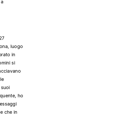
 a
 27
zona, luogo
brato in
omini si
nacciavano
le
 suoi
nquente, ho
messaggi
le che in