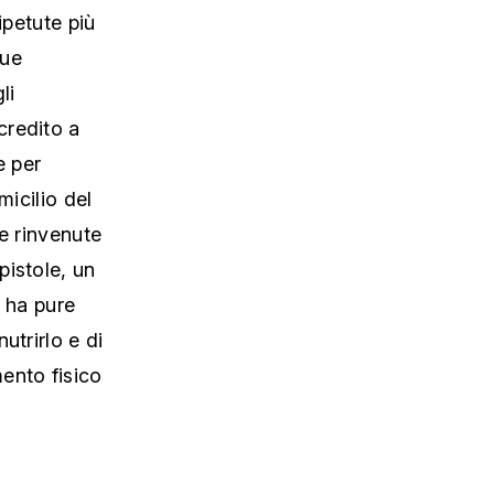
ipetute più
due
li
 credito a
e per
micilio del
te rinvenute
pistole, un
o ha pure
utrirlo e di
ento fisico