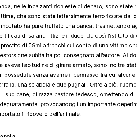
nda, nelle incalzanti richieste di denaro, sono state r
vittime, che sono state letteralmente terrorizzate dai 
L’imputato ha pure truffato una banca, trasmettendo ag
rtificati di salario fittizi e inducendo così l’istituto di
prestito di 59mila franchi sul conto di una vittima ch
l’estorsione subita ha poi consegnato all’autore. Al do
 aveva l’abitudine di girare armato, sono inoltre sta
i possedute senza averne il permesso tra cui alcune 
farfalla, una sciabola e due pugnali. Oltre a ciò, l’uom
 il suo cane, di razza pastore tedesco, omettendo di n
adeguatamente, provocandogli un importante deperim
ortato il ricovero dell’animale.
parola