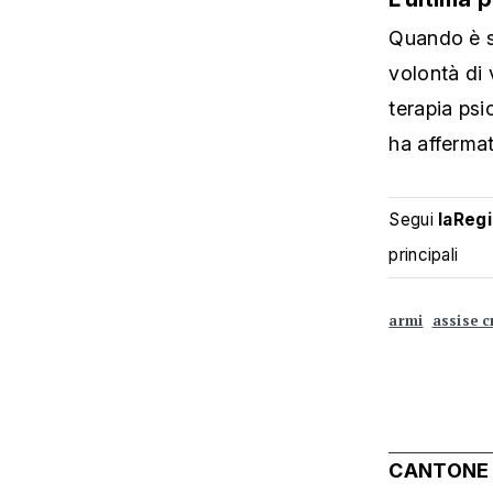
Quando è st
volontà di
terapia psi
ha afferma
Segui
laReg
principali
armi
assise c
CANTONE