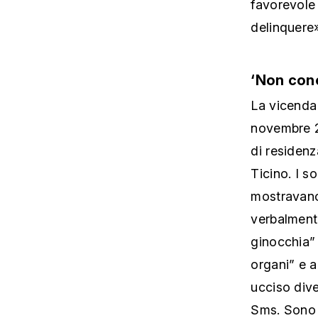
favorevole 
delinquere
‘Non cono
La vicenda 
novembre 20
di residenz
Ticino. I s
mostravano
verbalmente
ginocchia” 
organi” e a
ucciso div
Sms. Sono l