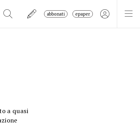
abbonati
epaper
to a quasi
azione