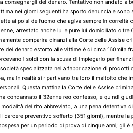
a consegnargli del denaro. Tentativo non andato a b
ittima nei giorni seguenti ha sporto denuncia e sono 
ette ai polsi dell’uomo che agiva sempre in correità 
6enne, arrestato anche lui e pure lui domiciliato oltre
amente comparirà dinanzi alla Corte delle Assise cri
 del denaro estorto alle vittime è di circa 160mila fra
rcevano i soldi con la scusa di impiegarlo per finanzia
 società specializzata nella fabbricazione di prodotti 
a, ma in realtà si ripartivano tra loro il maltolto che
ersonali. Questa mattina la Corte delle Assise criminal
 ha condannato il 32enne reo confesso, e quindi giud
modalità del rito abbreviato, a una pena detentiva d
il carcere preventivo sofferto (351 giorni), mentre la 
sospesa per un periodo di prova di cinque anni; gli è 