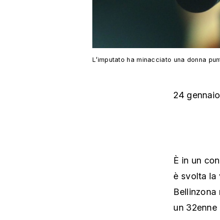
L’imputato ha minacciato una donna punt
24 gennai
È in un con
è svolta la
Bellinzona 
un 32enne d