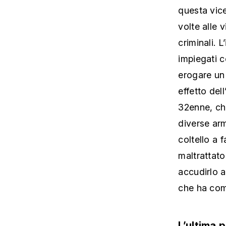
questa vice
volte alle 
criminali. 
impiegati ce
erogare un 
effetto del
32enne, che
diverse arm
coltello a 
maltrattato
accudirlo 
che ha comp
L’ultima 