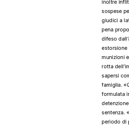
inoltre inf
sospese per
giudici a l
pena propos
difeso dall
estorsione 
munizioni e
rotta dell’
sapersi com
famiglia. «
formulata i
detenzione 
sentenza. 
periodo di 