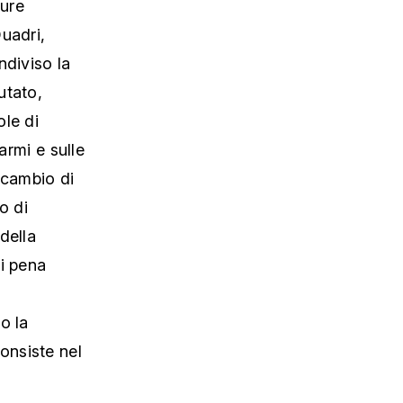
pure
uadri,
ndiviso la
utato,
ole di
armi e sulle
 cambio di
o di
della
di pena
o la
onsiste nel