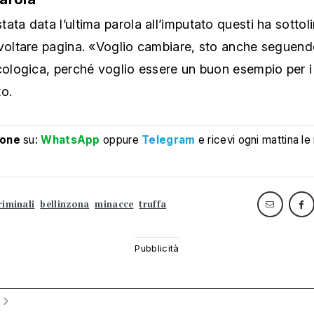
ata data l’ultima parola all’imputato questi ha sottol
 voltare pagina. «Voglio cambiare, sto anche seguen
cologica, perché voglio essere un buon esempio per i m
to.
ione
su:
WhatsApp
oppure
Telegram
e ricevi ogni mattina le
riminali
bellinzona
minacce
truffa